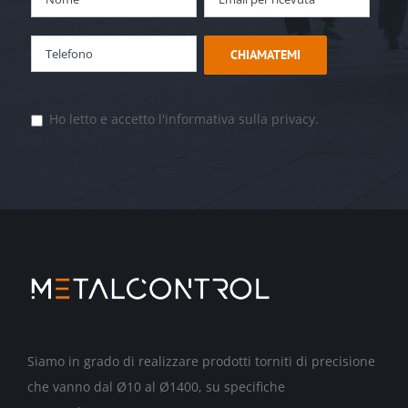
Ho letto e accetto l'informativa sulla privacy.
Siamo in grado di realizzare prodotti torniti di precisione
che vanno dal Ø10 al Ø1400, su specifiche