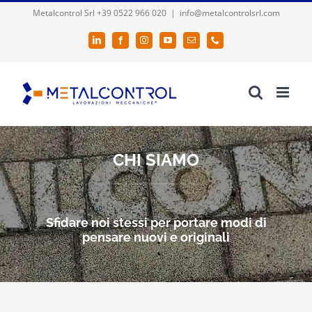
Salta
Metalcontrol Srl +39 0522 966 020
|
info@metalcontrolsrl.com
al
LinkedIn
Facebook
Instagram
YouTube
Email
Phone
contenuto
CHI SIAMO
Sfidare noi stessi per portare modi di
pensare nuovi e originali