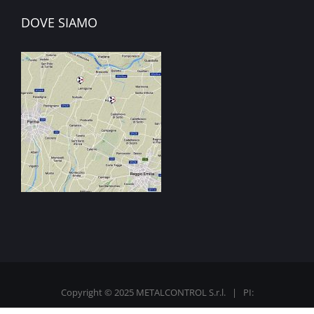
DOVE SIAMO
Copyright © 2025
METALCONTROL S.r.l.
| PI:
IT01999490343 | ALL RIGHTS RESERVED |
PRIVACY POLICY