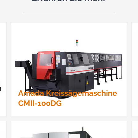
Doosan DNM 6700 L
Amada Kreissägemaschine
CMII-100DG