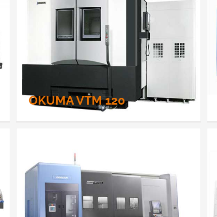
Doosan VCF 850L-SR
OKUMA VTM 120
Doosan Puma MX 2600 ST