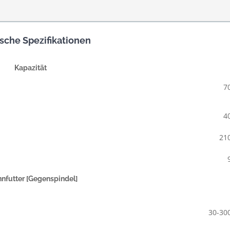
sche Spezifikationen
Kapazität
7
4
21
nfutter [Gegenspindel]
30-30