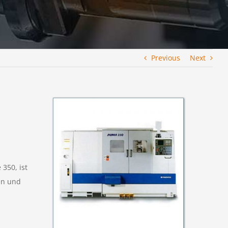
Previous
Next
350, ist
en und