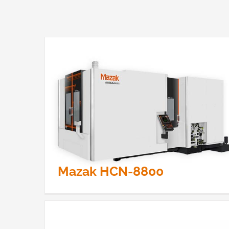
Amada Kreissägemaschine CMII-100DG
Mazak HCN-8800